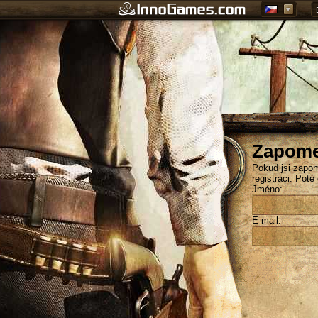
Zapome
Pokud jsi zapom
registraci. Poté
Jméno:
E-mail: