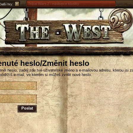
Tribal Wars 2 - nástupce klasiky
Další hry:
Forge of Empires – strategicky napříč věky
Grepolis – vybuduj svou říši v antickém Řecku
nuté heslo/Změnit heslo
něl heslo, zadej zde tvé uživatelské jméno a e-mailovou adresu, kterou jsi za
 obdržíš e-mail, ve kterém si můžeš zvolit nové heslo.
Poslat