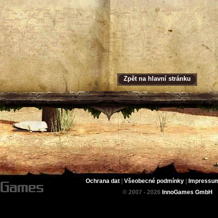
Zpět na hlavní stránku
Ochrana dat
|
Všeobecné podmínky
|
Impressu
© 2007 - 2026
InnoGames GmbH